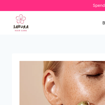
Spend 
B