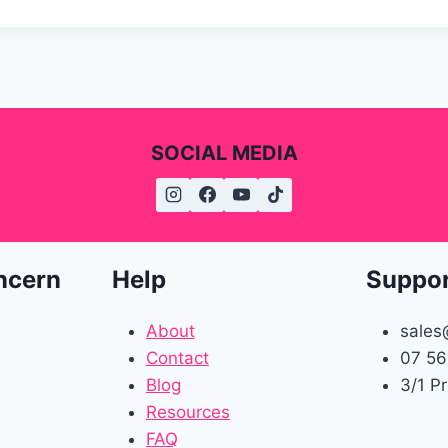
SOCIAL MEDIA
ncern
Help
Suppo
About
sales
Contact
07 56
Blog
3/1 P
Resources
FAQ