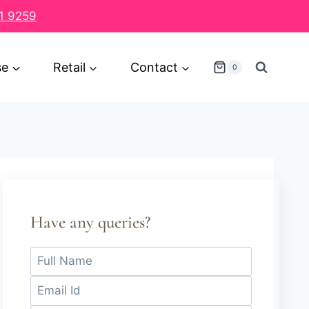
1 9259
se
Retail
Contact
0
Have any queries?