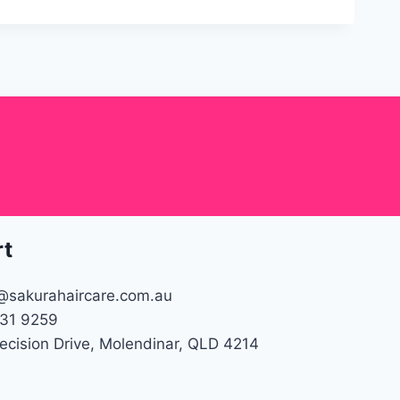
rt
@sakurahaircare.com.au
31 9259
recision Drive, Molendinar, QLD 4214