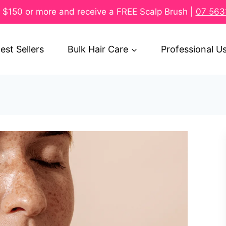
$150 or more and receive a FREE Scalp Brush |
07 563
est Sellers
Bulk Hair Care
Professional U