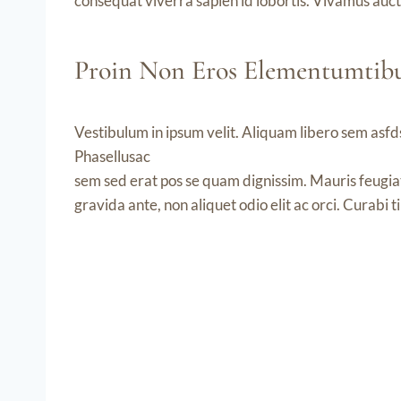
consequat viverra sapien id lobortis. Vivamus auctor
Proin Non Eros Elementumtibu
Vestibulum in ipsum velit. Aliquam libero sem asfds
Phasellusac
sem sed erat pos se quam dignissim. Mauris feugiat,
gravida ante, non aliquet odio elit ac orci. Curabi 