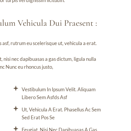
 turpis vel dignissim licitudin.
lum Vehicula Dui Praesent :
 asf, rutrum eu scelerisque ut, vehicula a erat.
 nisi nec dapibuasas a gas dictum, ligula nulla
tinc Nunc eu rhoncus justo,
Vestibulum In Ipsum Velit. Aliquam
Libero Sem Asfds Asf
Ut, Vehicula A Erat. Phasellus Ac Sem
Sed Erat Pos Se
Feugiat, Nisi Nec Dapibuasas A Gas