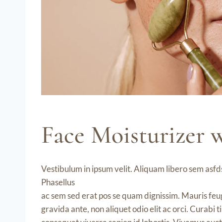
Face Moisturizer w
Vestibulum in ipsum velit. Aliquam libero sem asfds
Phasellus
ac sem sed erat pos se quam dignissim. Mauris feugi
gravida ante, non aliquet odio elit ac orci. Curabi t