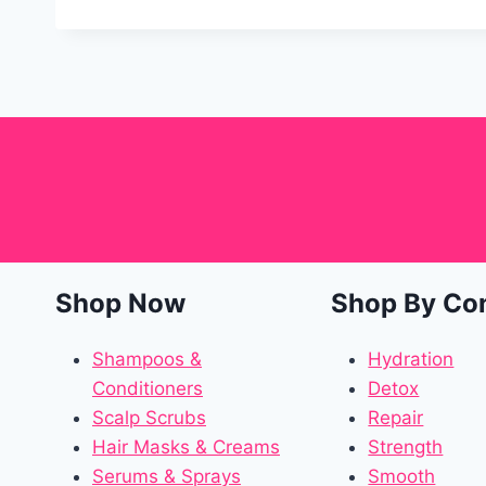
Shop Now
Shop By Co
Shampoos &
Hydration
Conditioners
Detox
Scalp Scrubs
Repair
Hair Masks & Creams
Strength
Serums & Sprays
Smooth